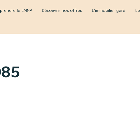
prendre le LMNP
Découvrir nos offres
L'immobilier géré
Le
085