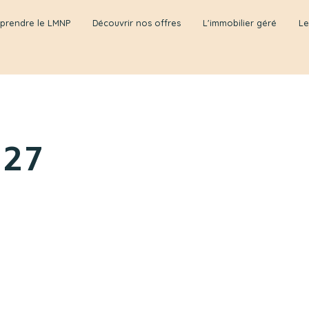
prendre le LMNP
Découvrir nos offres
L'immobilier géré
Le
127