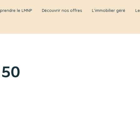
prendre le LMNP
Découvrir nos offres
L'immobilier géré
Le
150