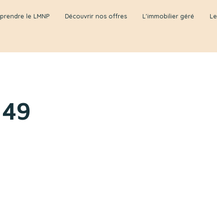
prendre le LMNP
Découvrir nos offres
L'immobilier géré
Le
349