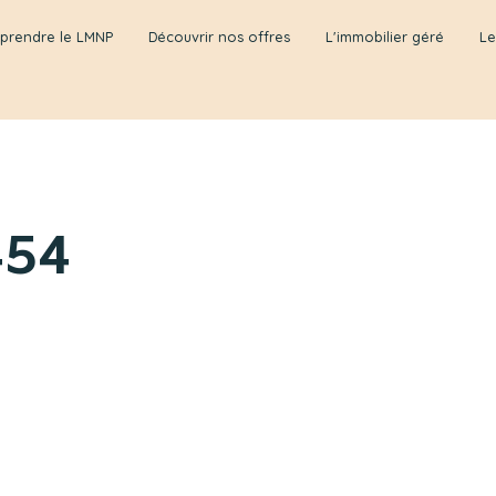
prendre le LMNP
Découvrir nos offres
L'immobilier géré
Le
454