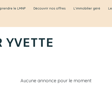
prendre le LMNP
Découvrir nos offres
L'immobilier géré
Le
R YVETTE
Aucune annonce pour le moment