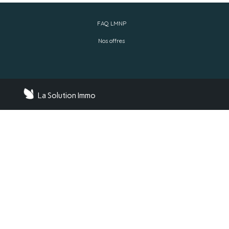
FAQ LMNP
Nos offres
La Solution Immo