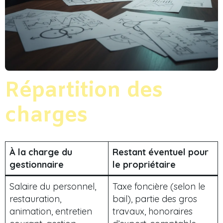
Répartition des
charges
À la charge du
Restant éventuel pour
gestionnaire
le propriétaire
Salaire du personnel,
Taxe foncière (selon le
restauration,
bail), partie des gros
animation, entretien
travaux, honoraires