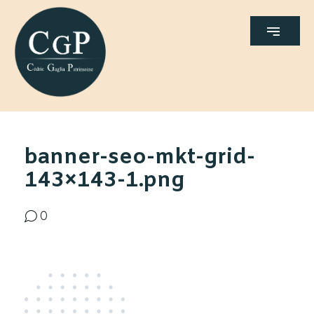
banner-seo-mkt-grid-
143×143-1.png
0