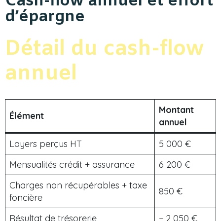
Cash-flow annuel et effort
d’épargne
Détail du cash-flow
annuel
Montant
Élément
annuel
Loyers perçus HT
5 000 €
Mensualités crédit + assurance
6 200 €
Charges non récupérables + taxe
850 €
foncière
Résultat de trésorerie
− 2 050 €