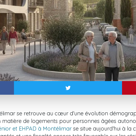
télimar se retrouve au cœur d’une évolution démograph
n matière de logements pour personnes âgées auton
énior et EHPAD à Montélimar
se situe aujourd’hui à la