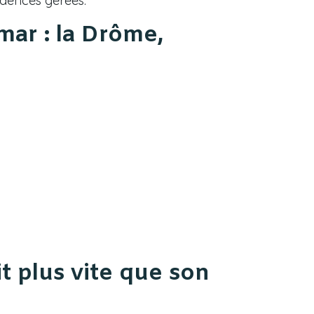
idences gérées.
ar : la Drôme,
it plus vite que son