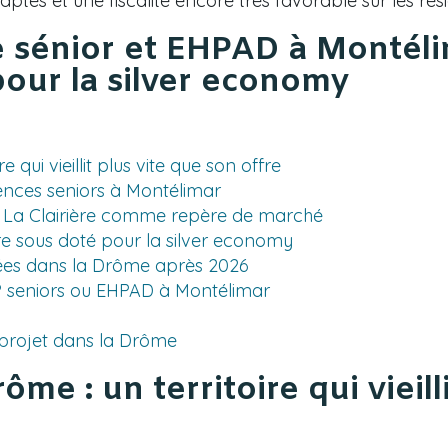
ptés et une fiscalité encore très favorable sur les rés
 sénior et EHPAD à Montélim
 pour la silver economy
 qui vieillit plus vite que son offre
nces seniors à Montélimar
 La Clairière comme repère de marché
re sous doté pour la silver economy
ées dans la Drôme après 2026
seniors ou EHPAD à Montélimar
 projet dans la Drôme
me : un territoire qui vieill