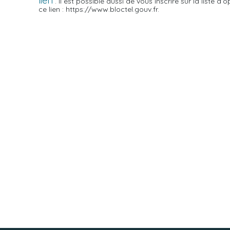
lien
. Il est possible aussi de vous inscrire sur la liste 
ce lien : https://www.bloctel.gouv.fr.