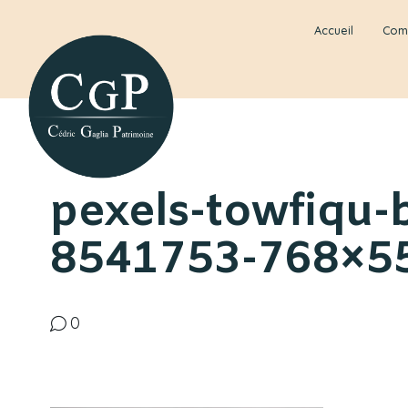
Accueil
Com
pexels-towfiqu-
8541753-768×5
0