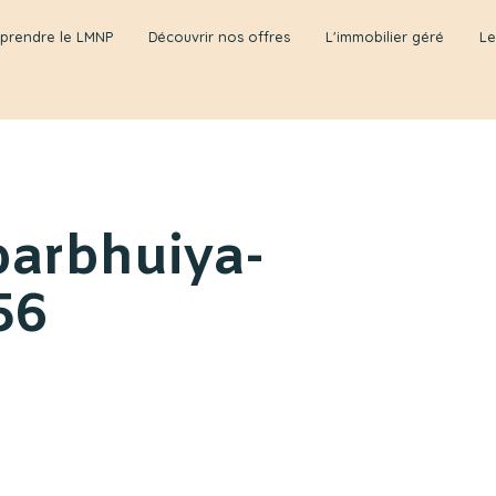
prendre le LMNP
Découvrir nos offres
L'immobilier géré
Le
barbhuiya-
56