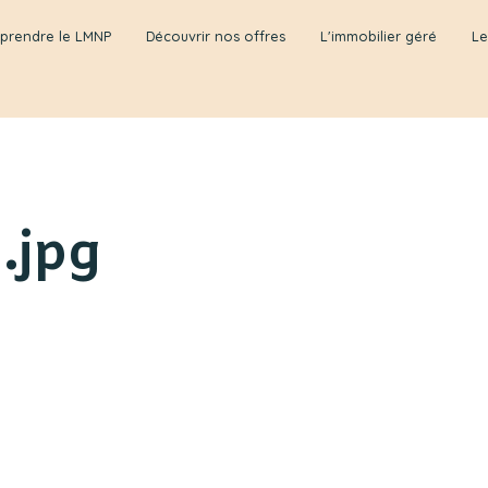
prendre le LMNP
Découvrir nos offres
L'immobilier géré
Le
.jpg