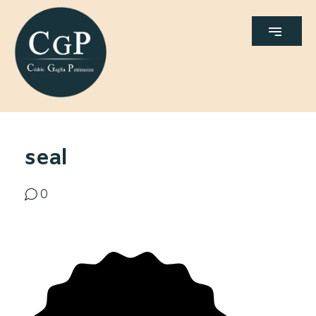
seal
0