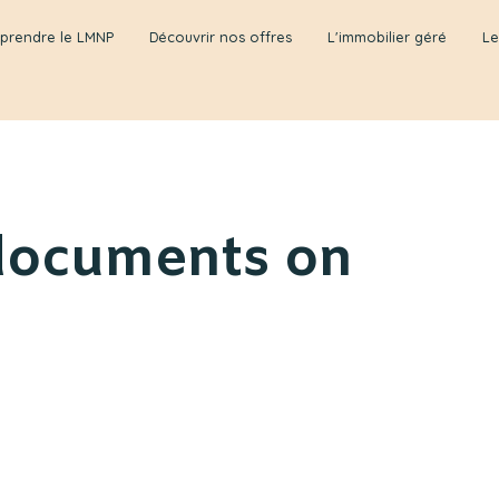
prendre le LMNP
Découvrir nos offres
L'immobilier géré
Le
 documents on